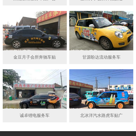
金豆月子会所奔驰车贴
甘源盼达流动服务车
诚卓锂电服务车
北冰洋汽水路虎车贴广