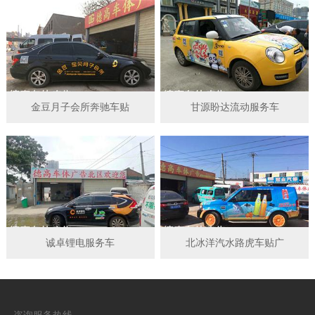
金豆月子会所奔驰车贴
甘源盼达流动服务车
诚卓锂电服务车
北冰洋汽水路虎车贴广