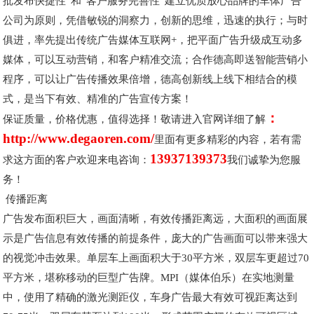
批发布快捷性”和“客户服务完善性”建立优质放心品牌的车体广告
公司为原则，凭借敏锐的洞察力，创新的思维，迅速的执行；与时
俱进，率先提出传统广告媒体互联网+，把平面广告升级成互动多
媒体，可以互动营销，和客户精准交流；合作德高即送智能营销小
程序，可以让广告传播效果倍增，德高创新线上线下相结合的模
式，是当下有效、精准的广告宣传方案！
：
保证质量，价格优惠，值得选择！敬请进入官网详细了解
http://www.degaoren.com/
里面有更多精彩的内容，若有需
13937139373
求这方面的客户欢迎来电咨询：
我们诚挚为您服
务！
传播距离
广告发布面积巨大，画面清晰，有效传播距离远，大面积的画面展
示是广告信息有效传播的前提条件，庞大的广告画面可以带来强大
的视觉冲击效果。单层车上画面积大于30平方米，双层车更超过70
平方米，堪称移动的巨型广告牌。MPI（媒体伯乐）在实地测量
中，使用了精确的激光测距仪，车身广告最大有效可视距离达到