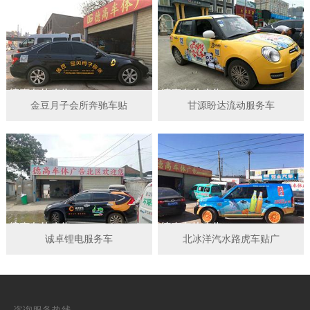
金豆月子会所奔驰车贴
甘源盼达流动服务车
诚卓锂电服务车
北冰洋汽水路虎车贴广